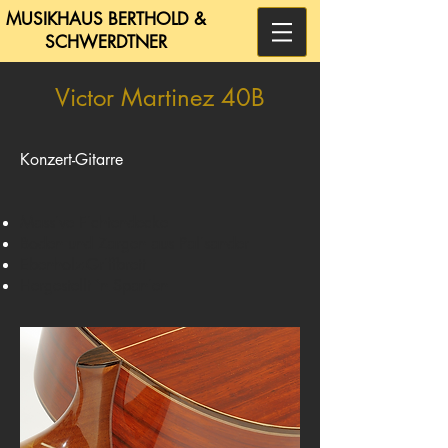
MUSIKHAUS BERTHOLD &
SCHWERDTNER
Victor Martinez 40B
Konzert-Gitarre
Massive Fichtendecke
Boden und Zargen aus Palisander
Ebenholz-Griffbrett
Hergestellt in Spanien