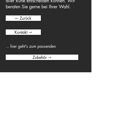
aller Ruhe entscheiden können. Wir
beraten Sie gerne bei Ihrer Wahl.
⇽ Zurück
Kontakt ⇾
... hier geht's zum passenden
Zubehör ⇾
Musikhaus Berthold und
Schwerdtner
Königstr. 28
70173 Stuttgart
unser Team
Impressum
Unsere Öffnungszeiten: