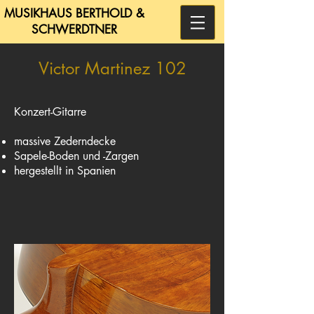
MUSIKHAUS BERTHOLD &
SCHWERDTNER
Victor Martinez 102
Konzert-Gitarre
massive Zederndecke
Sapele-Boden und -Zargen
hergestellt in Spanien