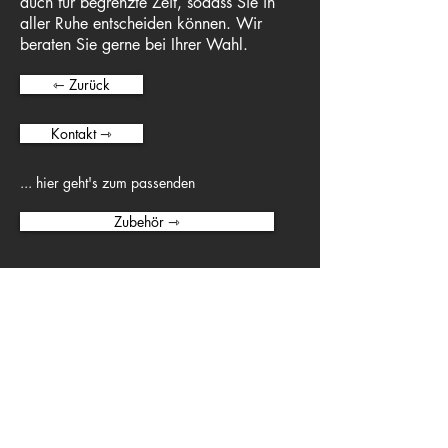
auch für begrenzte Zeit, sodass Sie in
aller Ruhe entscheiden können. Wir
beraten Sie gerne bei Ihrer Wahl.
⇽ Zurück
Kontakt ⇾
... hier geht's zum passenden
Zubehör ⇾
Musikhaus Berthold und
Schwerdtner
Königstr. 28
70173 Stuttgart
unser Team
Impressum