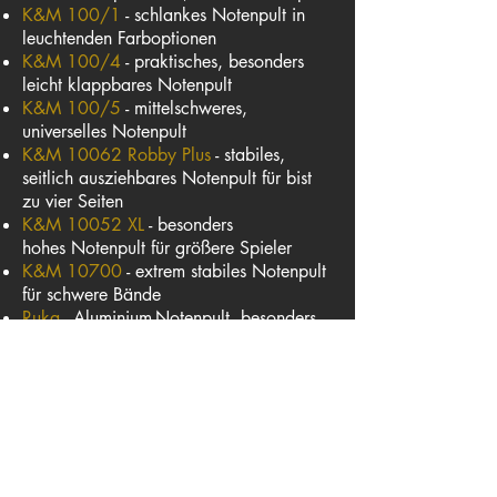
K&M 100/1
- schlankes Notenpult in
leuchtenden Farboptionen
K&M 100/4
- praktisches, besonders
leicht klappbares Notenpult
K&M 100/5
- mittelschweres,
universelles Notenpult
K&M 10062 Robby Plus
- stabiles,
seitlich ausziehbares Notenpult für bist
zu vier Seiten
K&M 10052 XL
- besonders
hohes Notenpult für größere Spieler
K&M 10700
- extrem stabiles Notenpult
für schwere Bände
Ruka
- Aluminium-Notenpult, besonders
leicht
K&M 11960
und
11940
-
Orchesternotenpult mit massiver
Metallplatte
K&M 12179
- Orchesternotenpult mit
massiger Metallplatte und besonders
stabilem Gestänge