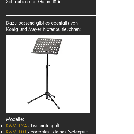
Schrauben und Gummifüße.
Dazu passend gibt es ebenfalls von
König und Meyer Notenpultleuchten:
Modelle:
K&M 124
- Tischnotenpult
K&M 101
- portables, kleines Notenpult