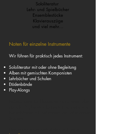
Sololiteratur
Lehr- und Spielbücher
Ensemblestücke
Klavierauszüge
und viel mehr...
Noten für einzelne Instrumente
Wir führen für praktisch jedes Instrument:
Sololiteratur mit oder ohne Begleitung
Alben mit gemischten Komponisten
Lehrbücher und Schulen
Etüdenbände
Play-Alongs
Insbesondere für klassische Instrumente, aber
auch im Popbereich führen wir hunderte von
Notenbänden mit bekannten und unbekannten
Stücken.
Haben wir einen Artikel nicht auf Lager,