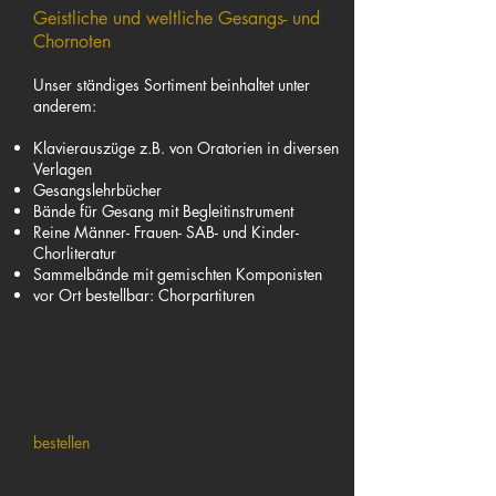
Geistliche und weltliche Gesangs- und
Chornoten
Unser ständiges Sortiment beinhaltet unter
anderem:
Klavierauszüge z.B. von Oratorien in diversen
Verlagen
Gesangslehrbücher
Bände für Gesang mit Begleitinstrument
Reine Männer- Frauen- SAB- und Kinder-
Chorliteratur
Sammelbände mit gemischten Komponisten
vor Ort bestellbar: Chorpartituren
Insbesondere im Bereich Kunstlied, aber auch in
Pop und Rock für Sologesang oder Chor
führen wir Klassiker sowie unbekannteres
Material.
Haben wir einen Artikel nicht auf Lager,
bestellen
wir ihn Ihnen gerne. Sie können
bestellte Noten an eine gewünschte Adresse
liefern oder sie in unserem Geschäft