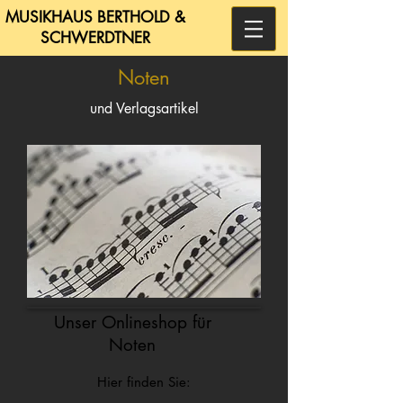
MUSIKHAUS BERTHOLD &
SCHWERDTNER
Noten
und Verlagsartikel
Unser Onlineshop für
Noten
Hier finden Sie: