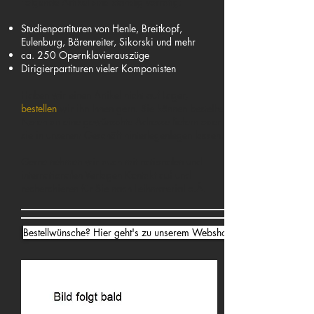
Folgende Artikel sind ständig vorrätig:
Studienpartituren von Henle, Breitkopf,
Eulenburg, Bärenreiter, Sikorski und mehr
ca. 250 Opernklavierauszüge
Dirigierpartituren vieler Komponisten
Haben wir einen Artikel nicht auf Lager,
bestellen
wir ihn Ihnen gern. Sie können bestellte
Noten an eine gewünschte Adresse liefern oder
sie in unserem Geschäft hinterlegenlegen lassen.
Gerne nehmen wir auch mit nationalen und
internationalen Verlagen Kontakt auf und
recherchieren für Sie nach Leihmaterial o.Ä.
Bestellwünsche? Hier geht's zu unserem Webshop ⇾