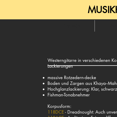
MUSIK
Startseite
Ver
Westerngitarre in verschiedenen K
Lackierungen
massive Rotzedern-decke
Boden und Zargen aus Khaya--Mah
Hochglanzlackierung: Klar, schwar
Fishman-Tonabnehmer
Korpusform:
118DCE
- Dreadnought: Auch unverst