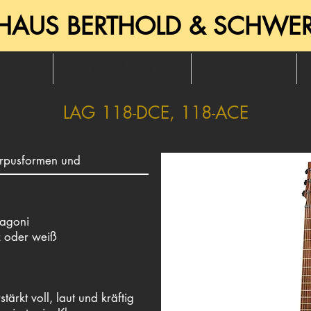
HAUS BERTHOLD & SCHWE
lag
Geschichte
Shop
LAG 118-DCE, 118-ACE
orpusformen und
agoni
z oder weiß
ärkt voll, laut und kräftig