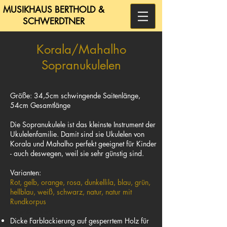
MUSIKHAUS BERTHOLD &
SCHWERDTNER
Korala/Mahalho
Sopranukulelen
Größe: 34,5cm schwingende Saitenlänge,
54cm Gesamtlänge
Die Sopranukulele ist das kleinste Instrument der
Ukulelenfamilie. Damit sind sie Ukulelen von
Korala und Mahalho perfekt geeignet für Kinder
- auch deswegen, weil sie sehr günstig sind.
Varianten:
Rot, gelb, orange, rosa, dunkellila, blau, grün,
hellblau, weiß, schwarz, natur, natur mit
Rundkorpus
Eigenschaften:
Dicke Farblackierung auf gesperrtem Holz für