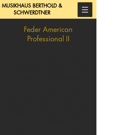
MUSIKHAUS BERTHOLD &
SCHWERDTNER
Feder American
Professional II
Von der Bühne oder im Studio bis
hin zum privaten Gebrauch liefert
die American Professional II Serie
von Fender einen noch besseren
Klang mit noch mehr Klang- und
Anwendungsoptionen als zuvor, mit
dem Gilmour-Switch auf den Strat-
Modellen und einem Seriell-Parallel-
Schalter auf der Telecaster bieten
sich mehr Klangoptionen an.
Erhältlich bei uns sind aktuell: