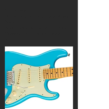
Stratocaster
Miami Blue mit One Piece Maple
Neck
weitere Modelle folgen auf unserer
Website, im Laden sind viele
erhältlich