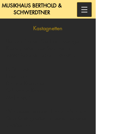
MUSIKHAUS BERTHOLD &
SCHWERDTNER
Kastagnetten
Bei uns finden Sie hochwertige
Kastagnetten aus Spanien in
verschiedenen edlen Hölzern:
Palisander
Ebenholz
Braune Kastanie
Schwarze Kastanie
Mahagoni
Wir bieten sowohl Hand- als auch
Stab-Kastagnetten in verschiedenen
Größen an.