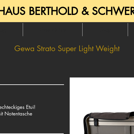
HAUS BERTHOLD & SCHWE
lag
Geschichte
Shop
Gewa Strato Super Light Weight
echteckiges Etui!
t Notentasche