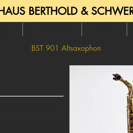
HAUS BERTHOLD & SCHWE
lag
Geschichte
Shop
BST 901 Altsaxophon
ffer mit Rucksackriemen
eugt mit langlebigen
ehr leichter Ansprache auch