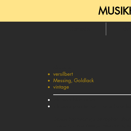
MUSIK
Startseite
Ver
​Modelle:
versilbert
Messing, Goldlack
vintage
inklusive Mundstück
inklusive praktischem Hartschalenko
Dieses hochwertige Saxophon überz
Polstern, zuverlässiger Mechanik, s