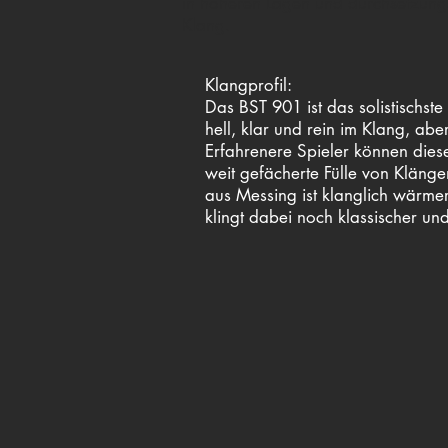
in höheren Lagen und durchsetzungs
Klang.
Klangprofil:
Das BST 901 ist das solistischste
hell, klar und rein im Klang, a
Erfahrenere Spieler können dies
weit gefächerte Fülle von Kläng
aus Messing ist klanglich wärmer,
klingt dabei noch klassischer und